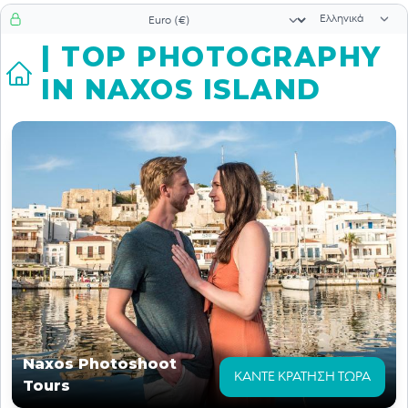
Επιλογή γλώσ
Επιλογή νομίσματος
| TOP PHOTOGRAPHY
IN NAXOS ISLAND
Naxos Photoshoot
ΚΆΝΤΕ ΚΡΆΤΗΣΗ ΤΏΡΑ
Tours