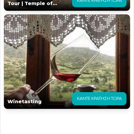
ΚΆΝΤΕ ΚΡΆΤΗΣΗ ΤΏΡΑ
Tour | Temple of
Demeter, Apiranthos &
Apollonas
ΚΆΝΤΕ ΚΡΆΤΗΣΗ ΤΏΡΑ
Winetasting