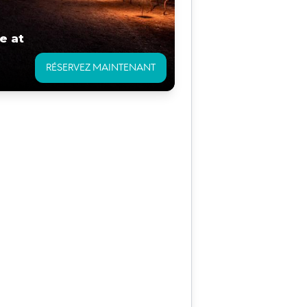
e at
RÉSERVEZ MAINTENANT